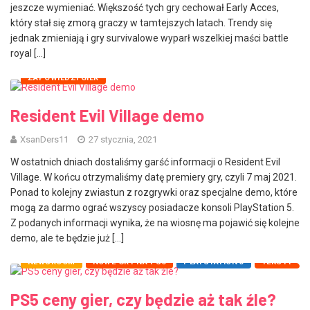
jeszcze wymieniać. Większość tych gry cechował Early Acces,
który stał się zmorą graczy w tamtejszych latach. Trendy się
jednak zmieniają i gry survivalowe wyparł wszelkiej maści battle
royal […]
NEWSROOM
NOWE GRY NA PS5
TEKSTY
ZAPOWIEDZI GIER
Resident Evil Village demo
XsanDers11
27 stycznia, 2021
W ostatnich dniach dostaliśmy garść informacji o Resident Evil
Village. W końcu otrzymaliśmy datę premiery gry, czyli 7 maj 2021.
Ponad to kolejny zwiastun z rozgrywki oraz specjalne demo, które
mogą za darmo ograć wszyscy posiadacze konsoli PlayStation 5.
Z podanych informacji wynika, że na wiosnę ma pojawić się kolejne
demo, ale te będzie już […]
NEWSROOM
NOWE GRY NA PS5
PLAYSTATION 5
TEKSTY
PS5 ceny gier, czy będzie aż tak źle?