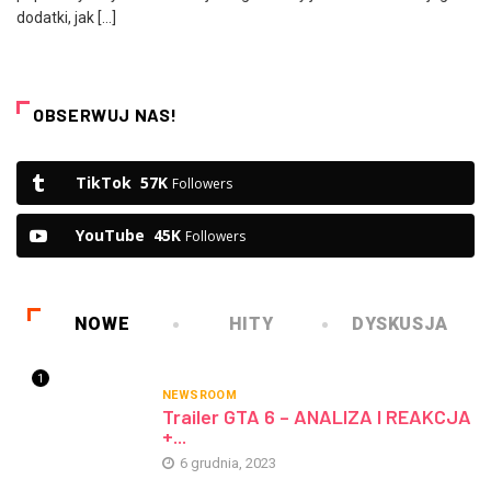
dodatki, jak […]
OBSERWUJ NAS!
TikTok
57K
Followers
YouTube
45K
Followers
NOWE
HITY
DYSKUSJA
1
NEWSROOM
Trailer GTA 6 – ANALIZA I REAKCJA
+...
6 grudnia, 2023