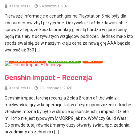
XsanDers11
24 stycznia, 2021
Pierwsze informacje o cenach gier na Playstation 5 nie były dla
konsumentów zbyt przyjemne. Oczywiście każdy zdawał sobie
sprawę z tego, że koszta produkcji gier idą bardzo w górę i ceny
będą musiały z oczywistych względów podrożeć. Jednak mało kto
spodziewał się, że w naszym kraju cena za nową grę AAA będzie
wynosić aż 350 […]
NOWE GRY NA PC
RECENZJE GIER
TEKSTY
Genshin Impact – Recenzja
XsanDers11
13 listopada, 2020
Genshin impact torchę recenzja Zelda Breath of the wild z
możliwością gry w kooperacji. Tak w dużym uproszczeniu i trochę
złośliwie można by było w skrócie opisać Genshin impact. Dzieło
miHoYo nie jest typowym MMORPG jak np. WoW czy Guild Wars.
Co prawda tutaj również mamy duży otwarty świat, npc, zadania,
przedmioty do zebrania i […]
NOWE GRY NA PC
NOWE GRY NA PS5