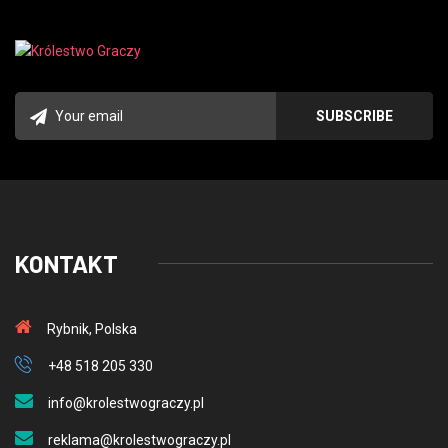
KONTAKT
Rybnik, Polska
+48 518 205 330
info@krolestwograczy.pl
reklama@krolestwograczy.pl