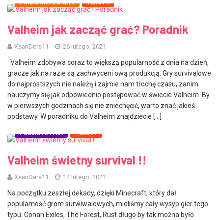
PORADNIKI DO GIER
TEKSTY
Valheim jak zacząć grać? Poradnik
XsanDers11
26 lutego, 2021
Valheim zdobywa coraz to większą popularność z dnia na dzień,
gracze jak na razie są zachwyceni ową produkcją. Gry survivalowe
do najprostszych nie należą i zajmie nam trochę czasu, zanim
nauczymy się jak odpowiednio postępować w świecie Valheim. By
w pierwszych godzinach się nie zniechęcić, warto znać jakieś
podstawy. W poradniku do Valheim znajdziecie […]
PUBLICYSTYKA
TEKSTY
Valheim świetny survival !!
XsanDers11
14 lutego, 2021
Na początku zeszłej dekady, dzięki Minecraft, który dał
popularność grom surwiwalowych, mieliśmy cały wysyp gier tego
typu. Conan Exiles, The Forest, Rust długo by tak można było