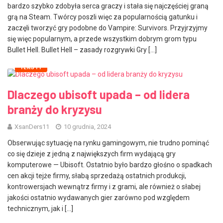
bardzo szybko zdobyła serca graczy i stała się najczęściej graną
grą na Steam. Twórcy poszli więc za popularnością gatunku i
zaczęli tworzyć gry podobne do Vampire: Survivors. Przyjrzyjmy
się więc popularnym, a przede wszystkim dobrym grom typu
Bullet Hell. Bullet Hell – zasady rozgrywki Gry […]
TEKSTY
Dlaczego ubisoft upada – od lidera
branży do kryzysu
XsanDers11
10 grudnia, 2024
Obserwując sytuację na rynku gamingowym, nie trudno pominąć
co się dzieje z jedną z największych firm wydającą gry
komputerowe — Ubisoft. Ostatnio było bardzo głośno o spadkach
cen akcji tejże firmy, słabą sprzedażą ostatnich produkcji,
kontrowersjach wewnątrz firmy i z grami, ale również o słabej
jakości ostatnio wydawanych gier zarówno pod względem
technicznym, jak i […]