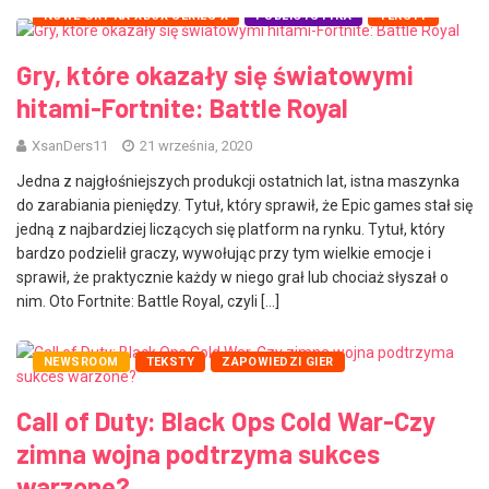
NOWE GRY NA XBOX SERIES X
PUBLICYSTYKA
TEKSTY
Gry, które okazały się światowymi
hitami-Fortnite: Battle Royal
XsanDers11
21 września, 2020
Jedna z najgłośniejszych produkcji ostatnich lat, istna maszynka
do zarabiania pieniędzy. Tytuł, który sprawił, że Epic games stał się
jedną z najbardziej liczących się platform na rynku. Tytuł, który
bardzo podzielił graczy, wywołując przy tym wielkie emocje i
sprawił, że praktycznie każdy w niego grał lub chociaż słyszał o
nim. Oto Fortnite: Battle Royal, czyli […]
NEWSROOM
TEKSTY
ZAPOWIEDZI GIER
Call of Duty: Black Ops Cold War-Czy
zimna wojna podtrzyma sukces
warzone?