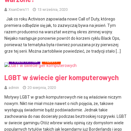
XsanDers11
13 września, 2020
Jak co roku Activison zapowiada nowe Call of Duty, którego
premiera odbędzie się jak, to zazwyczaj bywa na jesień. Tym
razem producenci na warsztat wezmą okres zimnej wojny.
Niejako następuje ponownie powrót do korzeni cyklu Black Ops,
ponieważ ta tematyka była również poruszana przy pierwszej
grze tej serii. Można żartobliwie powiedzieć, że tradycji stało […]
PUBLICYSTYKA
TEKSTY
LGBT w świecie gier komputerowych
admin
20 sierpnia, 2020
Motywy LGBT w grach komputerowych nie są właściwie niczym
nowym. Nikt nie miał może nawet o nich pojęcia, że, takowe
występują świadomie bądź podświadomie. Jednak takie
zachowania do nas docierały podczas beztroskiej rozgrywki. LGBT
w świecie gamingu Otóż wbrew wielu opinią czy domysłom wiele
popularnych tytułów takich jak legendarny już Borderlands i jego