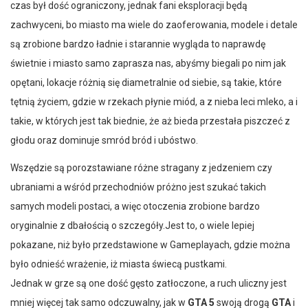
czas był dość ograniczony, jednak fani eksploracji będą
zachwyceni, bo miasto ma wiele do zaoferowania, modele i detale
są zrobione bardzo ładnie i starannie wygląda to naprawdę
świetnie i miasto samo zaprasza nas, abyśmy biegali po nim jak
opętani, lokacje różnią się diametralnie od siebie, są takie, które
tętnią życiem, gdzie w rzekach płynie miód, a z nieba leci mleko, a i
takie, w których jest tak biednie, że aż bieda przestała piszczeć z
głodu oraz dominuje smród bród i ubóstwo.
Wszędzie są porozstawiane różne stragany z jedzeniem czy
ubraniami a wśród przechodniów próżno jest szukać takich
samych modeli postaci, a więc otoczenia zrobione bardzo
oryginalnie z dbałością o szczegóły.Jest to, o wiele lepiej
pokazane, niż było przedstawione w Gameplayach, gdzie można
było odnieść wrażenie, iż miasta świecą pustkami.
Jednak w grze są one dość gęsto zatłoczone, a ruch uliczny jest
mniej więcej tak samo odczuwalny, jak w
GTA 5
swoją drogą
GTA
i