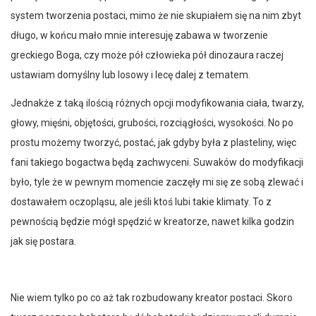
system tworzenia postaci, mimo że nie skupiałem się na nim zbyt
długo, w końcu mało mnie interesuję zabawa w tworzenie
greckiego Boga, czy może pół człowieka pół dinozaura raczej
ustawiam domyślny lub losowy i lecę dalej z tematem.
Jednakże z taką ilością różnych opcji modyfikowania ciała, twarzy,
głowy, mięśni, objętości, grubości, rozciągłości, wysokości. No po
prostu możemy tworzyć, postać, jak gdyby była z plasteliny, więc
fani takiego bogactwa będą zachwyceni. Suwaków do modyfikacji
było, tyle że w pewnym momencie zaczęły mi się ze sobą zlewać i
dostawałem oczopląsu, ale jeśli ktoś lubi takie klimaty. To z
pewnością będzie mógł spędzić w kreatorze, nawet kilka godzin
jak się postara.
Nie wiem tylko po co aż tak rozbudowany kreator postaci. Skoro