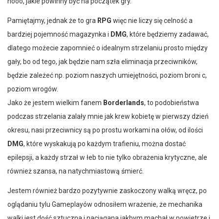
nooo, jakie powinny być na początek gry.
Pamiętajmy, jednak że to gra
RPG
więc nie liczy się celność a
bardziej pojemność magazynka i
DMG
, które będziemy zadawać,
dlatego możecie zapomnieć o idealnym strzelaniu prosto między
gały, bo od tego, jak będzie nam szła eliminacja przeciwników,
będzie zależeć np. poziom naszych umiejętności, poziom broni c,
poziom wrogów.
Jako że jestem wielkim fanem
Borderlands
, to podobieństwa
podczas strzelania zalały mnie jak krew kobietę w pierwszy dzień
okresu, nasi przeciwnicy są po prostu workami na ołów, od ilości
DMG
, które wyskakują po każdym trafieniu, można dostać
epilepsji, a każdy strzał w łeb to nie tylko obrażenia krytyczne, ale
również szansa, na natychmiastową śmierć.
Jestem również bardzo pozytywnie zaskoczony walką wręcz, po
oglądaniu tylu Gameplayów odnosiłem wrażenie, że mechanika
walki jest dość sztuczna i naciągana jakbym machał w powietrze i