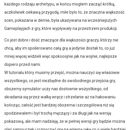
każdego rodzaju archetypu, w końcu mogłem zacząć krótką,
aczkolwiek ciekawą przygodę, miłe było to, że znaczna większość
scen, pokazana w demie, była ukazywana na wcześniejszych
Gameplayjach z gry, które wypływały na przestrzeni produkcji.
Co jest dobre i dość znaczące dla większości graczy, którzy nie
chcą, aby im spoilerowano całą grę a jedynie dostali to, co już
mniej więcej widzieli więc spokooojnie jak na wojnie, najlepsze
dopiero przed nami.
W tutorialu który musimy przejść, można nauczyć się właściwie
wszystkiego, co jest niezbędne do swobodnego przejścia gry,
obszerny symulator uczy nas dosłownie wszystkiego, od
skradania się przez walkę wręcz i strzelanie aż na hakowaniu
kończąc, całość jest bardziej obszerna i szczegółowa niż się
spodziewałem i był trochę męczący i za długi jak na wersję
pokazową, ale mam nadzieję, że w pełnej wersji gry będzie można
olać samouczek i rozpocząć grę na własną rękę co o wiele bardziej