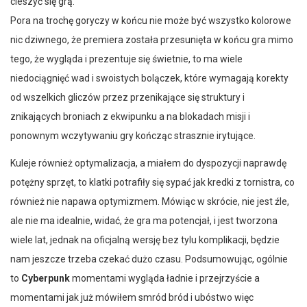
cieszyć się grą.
Pora na trochę goryczy w końcu nie może być wszystko kolorowe
nic dziwnego, że premiera została przesunięta w końcu gra mimo
tego, że wygląda i prezentuje się świetnie, to ma wiele
niedociągnięć wad i swoistych bolączek, które wymagają korekty
od wszelkich gliczów przez przenikające się struktury i
znikających broniach z ekwipunku a na blokadach misji i
ponownym wczytywaniu gry kończąc strasznie irytujące.
Kuleje również optymalizacja, a miałem do dyspozycji naprawdę
potężny sprzęt, to klatki potrafiły się sypać jak kredki z tornistra, co
również nie napawa optymizmem. Mówiąc w skrócie, nie jest źle,
ale nie ma idealnie, widać, że gra ma potencjał, i jest tworzona
wiele lat, jednak na oficjalną wersję bez tylu komplikacji, będzie
nam jeszcze trzeba czekać dużo czasu. Podsumowując, ogólnie
to
Cyberpunk
momentami wygląda ładnie i przejrzyście a
momentami jak już mówiłem smród bród i ubóstwo więc