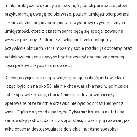
miała praktycznie szansy się rozwinąć, jednak parę szczegółów
przykuło moją uwagę, po pierwsze, poziom umiejętności podnosi
się niezależnie od poziomu postaci, wystarczy używać różnych
umiejętności, które z czasem same będą się specjalizować na
wyższe poziomy. Po drugie za wbijanie leveli dostajemy
oczywiście pkt cech, które możemy sobie rozdać, jak chcemy, oraz
odblokowania paru nowych bądź rozwinąć obecne za pomocą
ilości perków przypisanymi do cech.
Do dyspozycji mamy naprawdę imponującą ilość perków lekko
licząc, było ich na oko 50, ale nie chce was skłamać, więc musicie
sobie sprawdzić sami, chociaż nie mam też pewności czy
operowane przeze mnie drzewko nie było po prostu jednym z
wielu. Ogólnie wychodzi na to, że
Cyberpunk
stawia na totalną
samowolkę, jeśli chodzi o rozwój postaci, możemy ją rozwijać, jak
tylko chcemy, dostosowując ją do siebie, na różne sposoby i