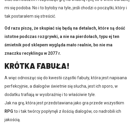
mi się podoba. No i to byłoby na tyle, jeśli chodzi o początki, który i
tak postarałem się streścić.
Od razu piszę, że skupiać się będą na detalach, które są dość
istotne podczas rozgrywki, a nie na pierdołach, typu ej ten
śmietnik pod sklepem wygląda mało realnie, bo nie ma
znaczku recyklingu w 2077 r.
KRÓTKA
FABUŁA!
A więc odnosząc się do kwestii cząstki fabuły, która jest napisana
perfekcyjnie, a dialogów świetnie się słucha, jest ich sporo, w
dodatku trafiają w wyobraźnię i to właściwie tyle.
Jak na grę, która jest przedstawiana jako gra przede wszystkim
RPG
to i tak twórcy popłynęli z ilością dialogów, co nadrobili ich
jakością.