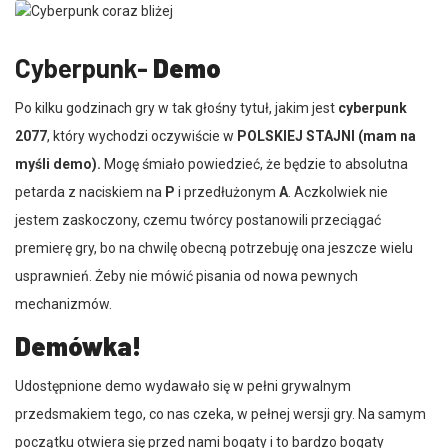
Cyberpunk-
Demo
Po kilku godzinach gry w tak głośny tytuł, jakim jest
cyberpunk
2077
, który wychodzi oczywiście w
POLSKIEJ
STAJNI
(mam na
myśli demo).
Mogę śmiało powiedzieć, że będzie to absolutna
petarda z naciskiem na
P
i przedłużonym
A
. Aczkolwiek nie
jestem zaskoczony, czemu twórcy postanowili przeciągać
premierę gry, bo na chwilę obecną potrzebuję ona jeszcze wielu
usprawnień. Żeby nie mówić pisania od nowa pewnych
mechanizmów.
Demówka!
Udostępnione demo wydawało się w pełni grywalnym
przedsmakiem tego, co nas czeka, w pełnej wersji gry. Na samym
początku otwiera się przed nami bogaty i to bardzo bogaty