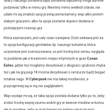
twarz naszego bohatera bądź bohaterki będziemy mogli dumnie
podziwiać tylko w menu gry. Niestety mimo wielkich starań, nie
udało mi się znaleźć opcji przełączenia kamery, więc albo jestem
słabym graczem, albo ta opcja zostanie dopiero dodana w
późniejszym rozwoju gry.
Która zaznaczam, jest cały czas rozwijana. Dość ciekawa jest za
to opcja konfiguracji genitaliów itp. naszego bohatera, która
oczywiście jest ocenzurowana, co jest trochę bez sensu, wygląda
to podobnie jak z kreatorem miejsc intymnych w grze
Conan
Exiles
, gdzie też mogliśmy decydować o długości i grubości
chyba
też i jak na grę pegi 18 można decydować o cenzurze bądź biegać
totalnie nago. W
Cyberpunk
nie ma takiej możliwości, a
przynajmniej się w nią nie zagłębiałem.
Więc wydaje mi się, że taka opcja została dodana tylko po to, żeby
zrobić trochę więcej szumu wokół gry w świecie mediów w końcu
jak to możliwe, żeby w grze biegać na golasa i jeszcze móc