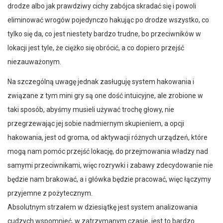
drodze albo jak prawdziwy cichy zabójca skradać się i powoli
eliminować wrogów pojedynczo hakując po drodze wszystko, co
tylko się da, co jest niestety bardzo trudne, bo przeciwników w
lokacji jest tyle, że ciężko się obrócić, a co dopiero przejść
niezauważonym.
Na szczególną uwagę jednak zasługuję system hakowania i
związane z tym mini gry są one dość intuicyjne, ale zrobione w
taki sposób, abyśmy musieli używać trochę głowy, nie
przegrzewając jej sobie nadmiernym skupieniem, a opcji
hakowania, jest od groma, od aktywacji różnych urządzeń, które
mogą nam pomóc przejść lokację, do przejmowania władzy nad
samymi przeciwnikami, więc rozrywki i zabawy zdecydowanie nie
będzie nam brakować, a i główka będzie pracować, więc łączymy
przyjemne z pożytecznym.
Absolutnym strzałem w dziesiątkę jest system analizowania
cudzych wspomnieć, w zatrzymanym czasie, jest to bardzo