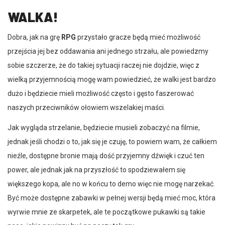
WALKA!
Dobra, jak na grę
RPG
przystało gracze będą mieć możliwość
przejścia jej bez oddawania ani jednego strzału, ale powiedzmy
sobie szczerze, że do takiej sytuacji raczej nie dojdzie, więc z
wielką przyjemnością mogę wam powiedzieć, że walki jest bardzo
dużo i będziecie mieli możliwość często i gęsto faszerować
naszych przeciwników ołowiem wszelakiej maści.
Jak wygląda strzelanie, będziecie musieli zobaczyć na filmie,
jednak jeśli chodzi o to, jak się je czuję, to powiem wam, że całkiem
nieźle, dostępne bronie mają dość przyjemny dźwięk i czuć ten
power, ale jednak jak na przyszłość to spodziewałem się
większego kopa, ale no w końcu to demo więc nie mogę narzekać.
Być może dostępne zabawki w pełnej wersji będą mieć moc, która
wyrwie mnie ze skarpetek, ale te początkowe pukawki są takie