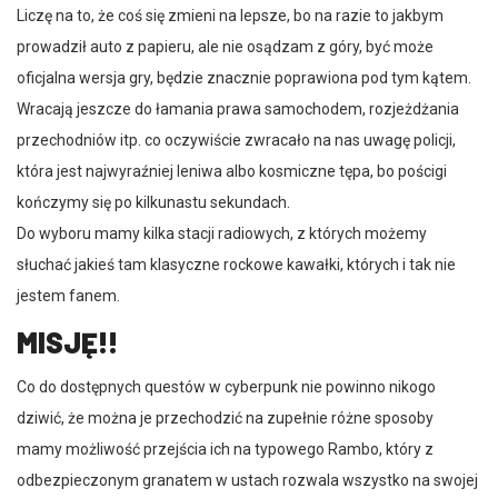
Liczę na to, że coś się zmieni na lepsze, bo na razie to jakbym
prowadził auto z papieru, ale nie osądzam z góry, być może
oficjalna wersja gry, będzie znacznie poprawiona pod tym kątem.
Wracają jeszcze do łamania prawa samochodem, rozjeżdżania
przechodniów itp. co oczywiście zwracało na nas uwagę policji,
która jest najwyraźniej leniwa albo kosmiczne tępa, bo pościgi
kończymy się po kilkunastu sekundach.
Do wyboru mamy kilka stacji radiowych, z których możemy
słuchać jakieś tam klasyczne rockowe kawałki, których i tak nie
jestem fanem.
MISJĘ!!
Co do dostępnych questów w cyberpunk nie powinno nikogo
dziwić, że można je przechodzić na zupełnie różne sposoby
mamy możliwość przejścia ich na typowego Rambo, który z
odbezpieczonym granatem w ustach rozwala wszystko na swojej