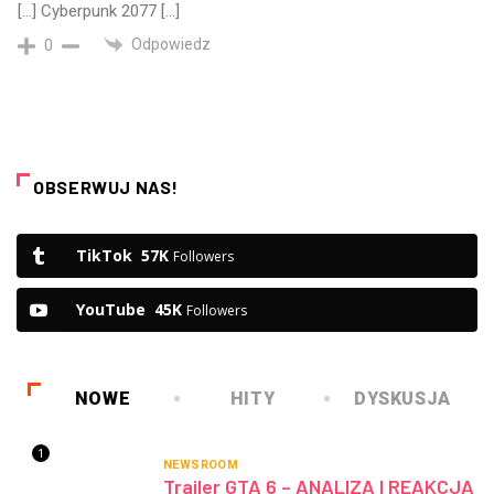
[…] Cyberpunk 2077 […]
Odpowiedz
0
OBSERWUJ NAS!
TikTok
57K
Followers
YouTube
45K
Followers
NOWE
HITY
DYSKUSJA
1
NEWSROOM
Trailer GTA 6 – ANALIZA I REAKCJA