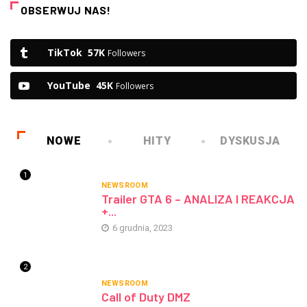
OBSERWUJ NAS!
TikTok
57K
Followers
YouTube
45K
Followers
NOWE
HITY
DYSKUSJA
1
NEWSROOM
Trailer GTA 6 – ANALIZA I REAKCJA
+...
6 grudnia, 2023
2
NEWSROOM
Call of Duty DMZ