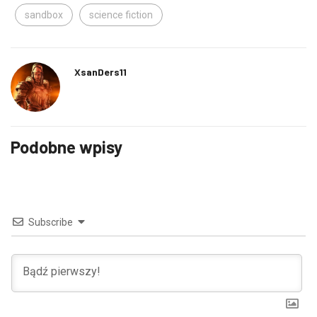
sandbox
science fiction
XsanDers11
Podobne wpisy
Subscribe