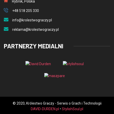
Rybnik, Polska
+48 518 205 330
info@krolestwograczy.pl
reklama@krolestwograczy.pl
PARTNERZY MEDIALNI
© 2020, Królestwo Graczy - Serwis o Grach i Technologii
DAVID-DURDEN.pl
•
StylishSoul.pl