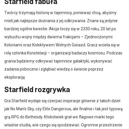
Starfield fabuła
Twórcy trzymają historię w tajemnicy, ponieważ chcą, abyśmy
mieli jak najlepsze doznania z jej odkrywania. Znane są jedynie
bardziej ogólne kwestie. Akcja toczy się w 2330 roku, 20 lat po
wybuchu wojny między dwiema frakcjami – Zjednoczonymi
Koloniami oraz Kolektywem Wolnych Gwiazd. Gracz wciela się w
rolę członka Konstelacji – organizacji badaczy kosmosu. Podczas
grania będziemy odkrywać tajemnice galaktyki, wykonywać
zadania poboczne i zgłębiać wiedzę o świecie poprzez
eksplorację.
Starfield rozgrywka
Gra Starfield wydaje się czerpać inspiracje głównie z takich dzieł
jak No Man’s Sky, czy Elite Dangerous, ale finalnie i tak jest typową
grą RPG do Bethesdy. Ktokolwiek grał we flagowe marki tego
właśnie studia, wie czego się spodziewać. Ogromne przestrzenie