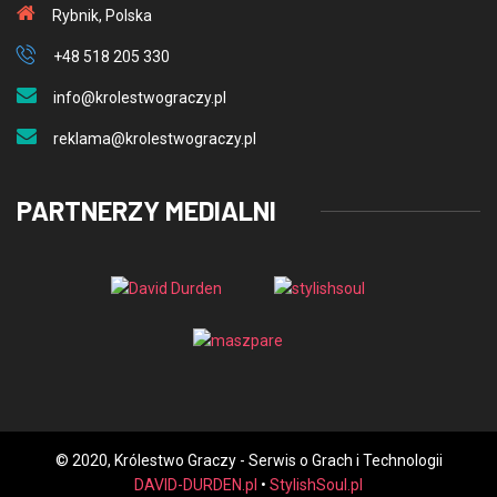
Rybnik, Polska
+48 518 205 330
info@krolestwograczy.pl
reklama@krolestwograczy.pl
PARTNERZY MEDIALNI
© 2020, Królestwo Graczy - Serwis o Grach i Technologii
DAVID-DURDEN.pl
•
StylishSoul.pl