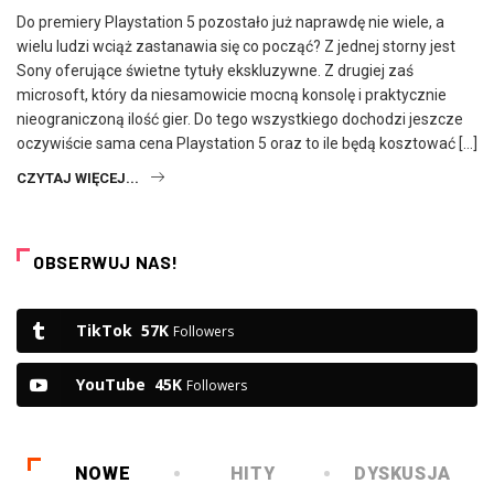
Do premiery Playstation 5 pozostało już naprawdę nie wiele, a
wielu ludzi wciąż zastanawia się co począć? Z jednej storny jest
Sony oferujące świetne tytuły ekskluzywne. Z drugiej zaś
microsoft, który da niesamowicie mocną konsolę i praktycznie
nieograniczoną ilość gier. Do tego wszystkiego dochodzi jeszcze
oczywiście sama cena Playstation 5 oraz to ile będą kosztować […]
CZYTAJ WIĘCEJ...
OBSERWUJ NAS!
TikTok
57K
Followers
YouTube
45K
Followers
NOWE
HITY
DYSKUSJA