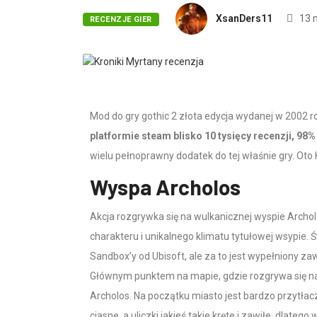
XsanDers11
13 
RECENZJE GIER
Mod do gry gothic 2 złota edycja wydanej w 2002 r
platformie steam blisko 10 tysięcy recenzji, 98
wielu pełnoprawny dodatek do tej właśnie gry. Oto 
Wyspa Archolos
Akcja rozgrywka się na wulkanicznej wyspie Archo
charakteru i unikalnego klimatu tytułowej wsypie. Św
Sandbox’y od Ubisoft, ale za to jest wypełniony zaw
Głównym punktem na mapie, gdzie rozgrywa się najw
Archolos. Na początku miasto jest bardzo przytłacz
ciasne, a uliczki jakieś takie kręte i zawiłe, dlate