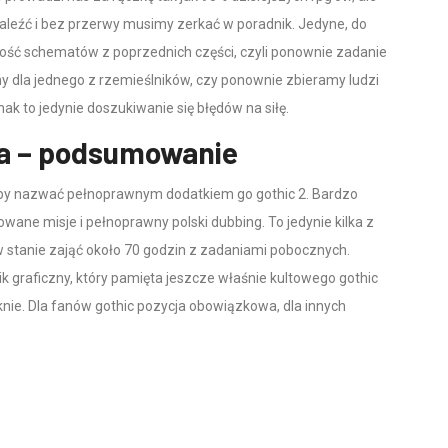
znaleźć i bez przerwy musimy zerkać w poradnik. Jedyne, do
ność schematów z poprzednich części, czyli ponownie zadanie
y dla jednego z rzemieślników, czy ponownie zbieramy ludzi
ak to jedynie doszukiwanie się błędów na siłę.
ja – podsumowanie
oby nazwać pełnoprawnym dodatkiem go gothic 2. Bardzo
owane misje i pełnoprawny polski dubbing. To jedynie kilka z
t w stanie zająć około 70 godzin z zadaniami pobocznych.
k graficzny, który pamięta jeszcze właśnie kultowego gothic
knie. Dla fanów gothic pozycja obowiązkowa, dla innych