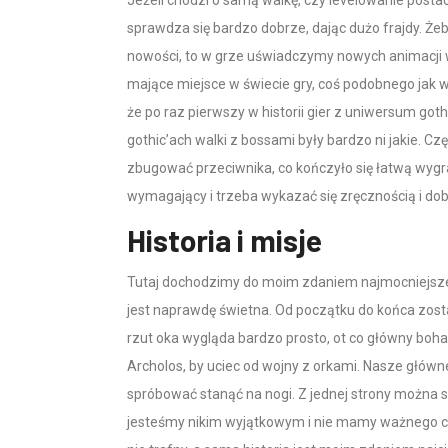
sprawdza się bardzo dobrze, dając dużo frajdy. Że
nowości, to w grze uświadczymy nowych animacji w
mające miejsce w świecie gry, coś podobnego jak 
że po raz pierwszy w historii gier z uniwersum go
gothic’ach walki z bossami były bardzo ni jakie. C
zbugować przeciwnika, co kończyło się łatwą wygran
wymagający i trzeba wykazać się zręcznością i d
Historia i misje
Tutaj dochodzimy do moim zdaniem najmocniejsze
jest naprawdę świetna. Od początku do końca zost
rzut oka wygląda bardzo prosto, ot co główny boh
Archolos, by uciec od wojny z orkami. Nasze główne 
spróbować stanąć na nogi. Z jednej strony można sob
jesteśmy nikim wyjątkowym i nie mamy ważnego cel