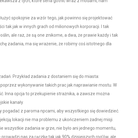
ciekawsza z tych, które seria gothic wraz z modami, nam
użyć spokojnie za wzór tego, jak powinno się projektować
ci tak jak w innych grach od milionowych korporacji. I tak
oślin, ale raz, że są one znikome, a dwa, że prawie każdy i tak
chę zadania, ma się wrażenie, że robimy coś istotnego dla
adań. Przykład zadania z dostaniem się do miasta:
poprzez wykonywanie takich prac jak naprawianie mostu. W
ść. Inna opcja to przekupienie strażnika, a zawsze można
skie kanały.
czy pogadać z paroma npcami, aby wszystkiego się dowiedzieć.
jekcją lokacji nie ma problemu z ukończeniem żadnej misji.
ie wszystkie zadania w grze, nie było ani jednego momentu,
ie prowadzi nas za rączkę tak jak 90% dzisiejszych rpg’ów, ale