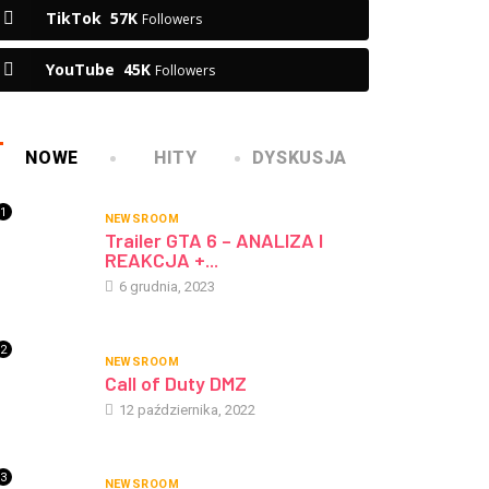
TikTok
57K
Followers
YouTube
45K
Followers
NOWE
HITY
DYSKUSJA
1
NEWSROOM
Trailer GTA 6 – ANALIZA I
REAKCJA +...
6 grudnia, 2023
2
NEWSROOM
Call of Duty DMZ
12 października, 2022
3
NEWSROOM