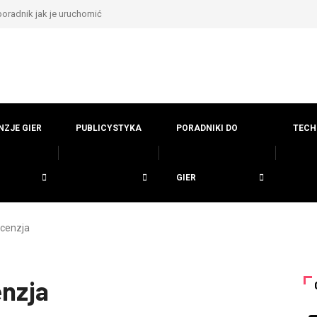
poradnik jak je uruchomić
NZJE GIER
PUBLICYSTYKA
PORADNIKI DO
TECH
GIER
ecenzja
enzja