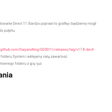
owanie Direct 11. Bardzo poprawi to grafikę i będziemy mogli
o pulpitu.
//github.com/SaiyansKing/GD3D11/releases/tag/v17.8-dev4
 folderu System i wklejamy całą zawartość
ównego folderu z grą i już
ania