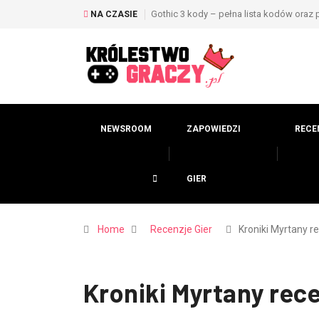
Gothic 3 kody – pełna lista kodów oraz 
NA CZASIE
NEWSROOM
ZAPOWIEDZI
RECE
GIER
Home
Recenzje Gier
Kroniki Myrtany r
Kroniki Myrtany rec