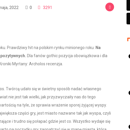
maja, 2022
0
3291
oku. Prawdziwy hit na polskim rynku minionego roku.
Na
% pozytywnych.
Dla fanów gothic pozycja obowiązkowa i dla
Kroniki Myrtany: Archolos recenzja.
los. Twórcą udało się w świetny sposób nadać własnego
iat nie jest tak wielki, jak przyzwyczaiły nas do tego
artością na tyle, że sprawia wrażenie sporej żyjącej wyspy.
iększa części gry, jest miasto nazwane tak jak wyspa, czyli
ające i trudno się połapać gdzie jest co. Wszystko wydaje się
go warto na początku gry zaopatrzyć się w mapę miasta, która