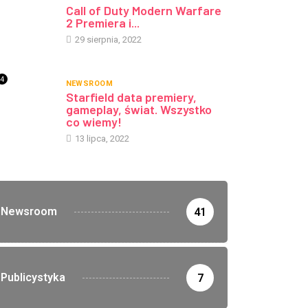
Call of Duty Modern Warfare
2 Premiera i...
29 sierpnia, 2022
4
NEWSROOM
Starfield data premiery,
gameplay, świat. Wszystko
co wiemy!
13 lipca, 2022
Newsroom
41
Publicystyka
7