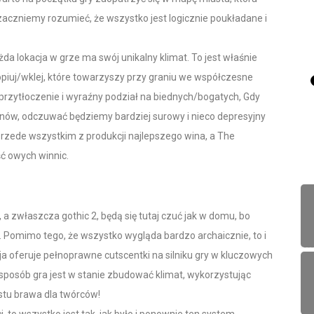
aczniemy rozumieć, że wszystko jest logicznie poukładane i
żda lokacja w grze ma swój unikalny klimat. To jest właśnie
kopiuj/wklej, które towarzyszy przy graniu we współczesne
przytłoczenie i wyraźny podział na biednych/bogatych, Gdy
ynów, odczuwać będziemy bardziej surowy i nieco depresyjny
 przede wszystkim z produkcji najlepszego wina, a The
ść owych winnic.
 a zwłaszcza gothic 2, będą się tutaj czuć jak w domu, bo
. Pomimo tego, że wszystko wygląda bardzo archaicznie, to i
a oferuje pełnoprawne cutscentki na silniku gry w kluczowych
 sposób gra jest w stanie zbudować klimat, wykorzystując
ostu brawa dla twórców!
, to wszystko jest tak, jak było i ponownie ten system