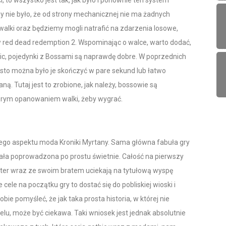
by nie było, że od strony mechanicznej nie ma żadnych
alki oraz będziemy mogli natrafić na zdarzenia losowe,
w red dead redemption 2. Wspominając o walce, warto dodać,
thic, pojedynki z Bossami są naprawdę dobre. W poprzednich
zęsto można było je skończyć w pare sekund lub łatwo
ą. Tutaj jest to zrobione, jak należy, bossowie są
obrym opanowaniem walki, żeby wygrać.
go aspektu moda Kroniki Myrtany. Sama główna fabuła gry
ała poprowadzona po prostu świetnie. Całość na pierwszy
ater wraz ze swoim bratem uciekają na tytułową wyspę
cele na początku gry to dostać się do pobliskiej wioski i
ie pomyśleć, że jak taka prosta historia, w której nie
u, może być ciekawa. Taki wniosek jest jednak absolutnie