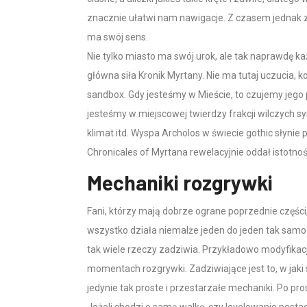
znacznie ułatwi nam nawigacje. Z czasem jednak z
ma swój sens.
Nie tylko miasto ma swój urok, ale tak naprawdę ka
główna siła Kronik Myrtany. Nie ma tutaj uczucia, 
sandbox. Gdy jesteśmy w Mieście, to czujemy jego 
jesteśmy w miejscowej twierdzy frakcji wilczych s
klimat itd. Wyspa Archolos w świecie gothic słynie
Chronicales of Myrtana rewelacyjnie oddał istotno
Mechaniki rozgrywki
Fani, którzy mają dobrze ograne poprzednie części,
wszystko działa niemalże jeden do jeden tak samo
tak wiele rzeczy zadziwia. Przykładowo modyfikacj
momentach rozgrywki. Zadziwiające jest to, w jaki
jedynie tak proste i przestarzałe mechaniki. Po pr
Jeżeli chodzi o samą walkę, czy levelowanie postaci