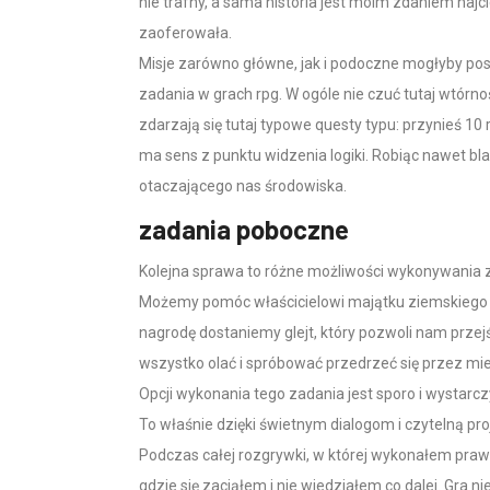
nie trafny, a sama historia jest moim zdaniem naj
zaoferowała.
Misje zarówno główne, jak i podoczne mogłyby posł
zadania w grach rpg. W ogóle nie czuć tutaj wtórnoś
zdarzają się tutaj typowe questy typu: przynieś 10 r
ma sens z punktu widzenia logiki. Robiąc nawet bla
otaczającego nas środowiska.
zadania poboczne
Kolejna sprawa to różne możliwości wykonywania z
Możemy pomóc właścicielowi majątku ziemskiego 
nagrodę dostaniemy glejt, który pozwoli nam przej
wszystko olać i spróbować przedrzeć się przez miej
Opcji wykonania tego zadania jest sporo i wystar
To właśnie dzięki świetnym dialogom i czytelną pro
Podczas całej rozgrywki, w której wykonałem praw
gdzie się zaciąłem i nie wiedziałem co dalej. Gra n