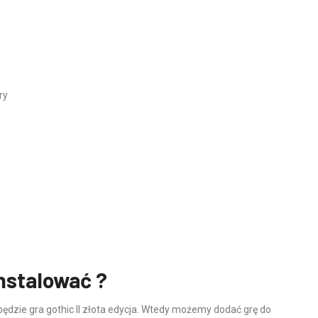
ry
nstalować ?
ędzie gra gothic II złota edycja. Wtedy możemy dodać grę do